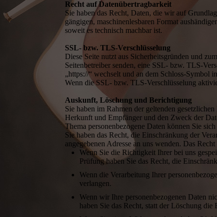
Recht auf Datenübertragbarkeit
Sie haben das Recht, Daten, die wir auf Grundlage
gängigen, maschinenlesbaren Format aushändigen z
soweit es technisch machbar ist.
SSL- bzw. TLS-Verschlüsselung
Diese Seite nutzt aus Sicherheitsgründen und zum
Seitenbetreiber senden, eine SSL- bzw. TLS-Versc
„https://“ wechselt und an dem Schloss-Symbol in
Wenn die SSL- bzw. TLS-Verschlüsselung aktiviert
Auskunft, Löschung und Berichtigung
Sie haben im Rahmen der geltenden gesetzlichen 
Herkunft und Empfänger und den Zweck der Daten
Thema personenbezogene Daten können Sie sich j
Sie haben das Recht, die Einschränkung der Vera
angegebenen Adresse an uns wenden. Das Recht au
Wenn Sie die Richtigkeit Ihrer bei uns gespe
Prüfung haben Sie das Recht, die Einschrän
Wenn die Verarbeitung Ihrer personenbezoge
verlangen.
Wenn wir Ihre personenbezogenen Daten nic
haben Sie das Recht, statt der Löschung die