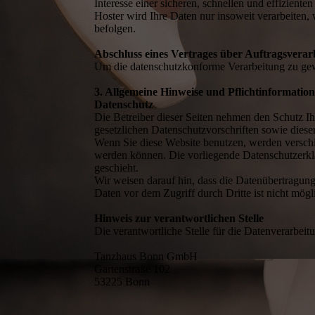
Interesse einer sicheren, schnellen und effizient
Hoster wird Ihre Daten nur insoweit verarbeiten, 
befolgen.
Abschluss eines Vertrages über Auftragsverar
Um die datenschutzkonforme Verarbeitung zu gewä
3. Allgemeine Hinweise und Pflichtinformatio
Datenschutz
Die Betreiber dieser Seiten nehmen den Schutz Ih
gesetzlichen Datenschutzvorschriften sowie diese
Wenn Sie diese Website benutzen, werden verschi
werden können. Die vorliegende Datenschutzerklä
geschieht.
Wir weisen darauf hin, dass die Datenübertragung
Daten vor dem Zugriff durch Dritte ist nicht mögl
Hinweis zur verantwortlichen Stelle
Die verantwortliche Stelle für die Datenverarbeitu
Tanzhaus Bonn GmbH
Gartenstraße 102
53225 Bonn