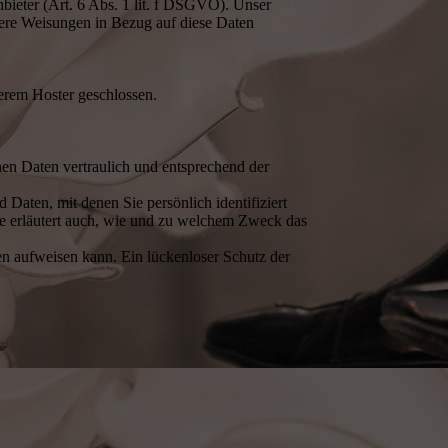
nbieter (Art. 6 Abs. 1 lit. f DSGVO). Unser
unsere Weisungen in Bezug auf diese Daten
erem Hoster geschlossen.
nen Daten vertraulich und entsprechend der
aten, mit denen Sie persönlich identifiziert
ie erläutert auch, wie und zu welchem Zweck das
en aufweisen kann. Ein lückenloser Schutz der