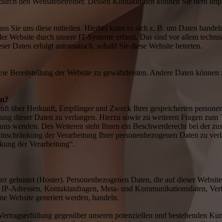
t durch den Websitebetreiber. Dessen Kontaktdaten können Sie dem Im
s Sie uns diese mitteilen. Hierbei kann es sich z. B. um Daten handeln
 Website durch unsere IT-Systeme erfasst. Das sind vor allem technisc
eser Daten erfolgt automatisch, sobald Sie diese Website betreten.
reie Bereitstellung der Website zu gewährleisten. Andere Daten können
en?
kunft über Herkunft, Empfänger und Zweck Ihrer gespeicherten persone
ung dieser Daten zu verlangen. Hierzu sowie zu weiteren Fragen zum 
uns wenden. Des Weiteren steht Ihnen ein Beschwerderecht bei der z
inschränkung der Verarbeitung Ihrer personenbezogenen Daten zu verl
kung der Verarbeitung“.
ter gehostet (Hoster). Personenbezogenen Daten, die auf dieser Websit
 um IP-Adressen, Kontaktanfragen, Meta- und Kommunikationsdaten, Ve
ine Website generiert werden, handeln.
Vertragserfüllung gegenüber unseren potenziellen und bestehenden Ku