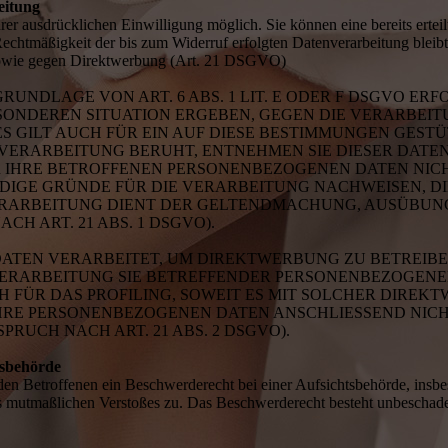
eitung
er ausdrücklichen Einwilligung möglich. Sie können eine bereits erteil
Rechtmäßigkeit der bis zum Widerruf erfolgten Datenverarbeitung blei
 sowie gegen Direktwerbung (Art. 21 DSGVO)
NDLAGE VON ART. 6 ABS. 1 LIT. E ODER F DSGVO ERFO
BESONDEREN SITUATION ERGEBEN, GEGEN DIE VERARBE
 GILT AUCH FÜR EIN AUF DIESE BESTIMMUNGEN GESTÜT
VERARBEITUNG BERUHT, ENTNEHMEN SIE DIESER DAT
 IHRE BETROFFENEN PERSONENBEZOGENEN DATEN NICHT
GE GRÜNDE FÜR DIE VERARBEITUNG NACHWEISEN, DIE
VERARBEITUNG DIENT DER GELTENDMACHUNG, AUSÜBUN
H ART. 21 ABS. 1 DSGVO).
TEN VERARBEITET, UM DIREKTWERBUNG ZU BETREIBEN,
 VERARBEITUNG SIE BETREFFENDER PERSONENBEZOGEN
H FÜR DAS PROFILING, SOWEIT ES MIT SOLCHER DIREK
IHRE PERSONENBEZOGENEN DATEN ANSCHLIESSEND NIC
UCH NACH ART. 21 ABS. 2 DSGVO).
tsbehörde
n Betroffenen ein Beschwerderecht bei einer Aufsichtsbehörde, insbe
des mutmaßlichen Verstoßes zu. Das Beschwerderecht besteht unbeschade