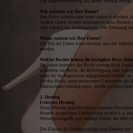
Die Datenverarbeitung auf dieser Website erfolg
Wie erfassen wir Ihre Daten?
Ihre Daten werden zum einen dadurch erhoben, das
Andere Daten werden automatisch beim Besuch der
oder Uhrzeit des Seitenaufrufs). Die Erfassung di
Wofür nutzen wir Ihre Daten?
Ein Teil der Daten wird erhoben, um eine fehlerf
werden.
Welche Rechte haben Sie bezüglich Ihrer Dat
Sie haben jederzeit das Recht unentgeltlich Aus
außerdem ein Recht, die Berichtigung oder Lösch
unter der im Impressum angegebenen Adresse an 
Sie das Recht, unter bestimmten Umständen die E
Datenschutzerklärung unter „Recht auf Einschrän
2. Hosting
Externes Hosting
Diese Website wird bei einem externen Dienstleis
Hosters gespeichert. Hierbei kann es sich v. a.
Webseitenzugriffe und sonstige Daten, die über e
Der Einsatz des Hosters erfolgt zum Zwecke der 