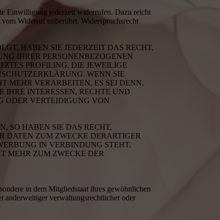
te Einwilligung jederzeit widerrufen. Dazu reicht
bt vom Widerruf unberührt. Widerspruchsrecht
LGT, HABEN SIE JEDERZEIT DAS RECHT,
ITUNG IHRER PERSONENBEZOGENEN
ZTES PROFILING. DIE JEWEILIGE
ENSCHUTZERKLÄRUNG. WENN SIE
 MEHR VERARBEITEN, ES SEI DENN,
 IHRE INTERESSEN, RECHTE UND
G ODER VERTEIDIGUNG VON
 SO HABEN SIE DAS RECHT,
ER DATEN ZUM ZWECKE DERARTIGER
TWERBUNG IN VERBINDUNG STEHT.
HT MEHR ZUM ZWECKE DER
sondere in dem Mitgliedstaat ihres gewöhnlichen
t anderweitiger verwaltungsrechtlicher oder