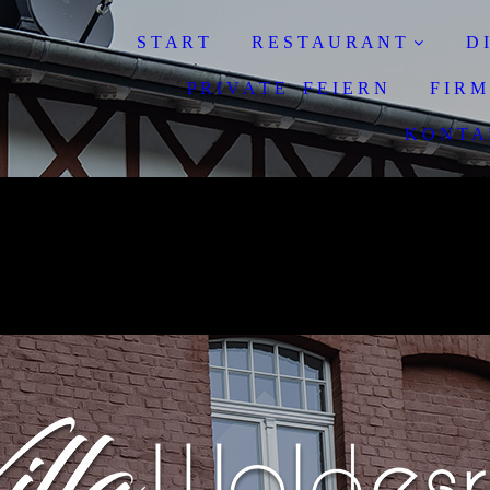
S T A R T
R E S T A U R A N T
D 
P R I V A T E F E I E R N
F I R M
K O N T A