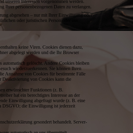
nd unseren Interessen vorgenommen werden.
tung Ihrer personenbezogenen Daten zu verlangen.
rung abgesehen – nur mit Ihrer Einwilligung oder
lichen oder juristischen Person oder aus
enthalten keine Viren. Cookies dienen dazu,
echner abgelegt werden und die Ihr Browser
s automatisch gelöscht. Andere Cookies bleiben
 Besuch wiederzuerkennen. Sie können Ihren
, die Annahme von Cookies für bestimmte Fälle
er Deaktivierung von Cookies kann die
nen erwünschter Funktionen (z. B.
eiber hat ein berechtigtes Interesse an der
ende Einwilligung abgefragt wurde (z. B. eine
 a DSGVO; die Einwilligung ist jederzeit
enschutzerklärung gesondert behandelt. Server-
wser automatisch an uns übermittelt.