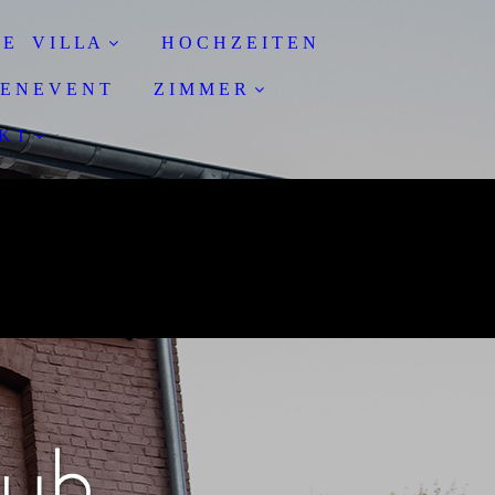
I E V I L L A
H O C H Z E I T E N
 E N E V E N T
Z I M M E R
 K T