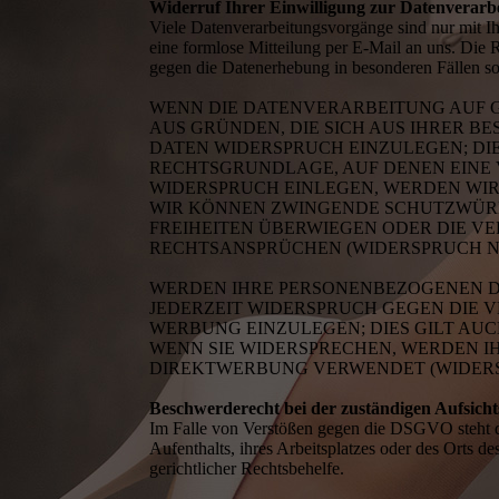
Widerruf Ihrer Einwilligung zur Datenverarb
Viele Datenverarbeitungsvorgänge sind nur mit Ihr
eine formlose Mitteilung per E-Mail an uns. Die 
gegen die Datenerhebung in besonderen Fällen
WENN DIE DATENVERARBEITUNG AUF GRU
AUS GRÜNDEN, DIE SICH AUS IHRER 
DATEN WIDERSPRUCH EINZULEGEN; DIES
RECHTSGRUNDLAGE, AUF DENEN EINE 
WIDERSPRUCH EINLEGEN, WERDEN WIR
WIR KÖNNEN ZWINGENDE SCHUTZWÜRDI
FREIHEITEN ÜBERWIEGEN ODER DIE 
RECHTSANSPRÜCHEN (WIDERSPRUCH NAC
WERDEN IHRE PERSONENBEZOGENEN DA
JEDERZEIT WIDERSPRUCH GEGEN DIE
WERBUNG EINZULEGEN; DIES GILT AUC
WENN SIE WIDERSPRECHEN, WERDEN 
DIREKTWERBUNG VERWENDET (WIDERSPR
Beschwerderecht bei der zuständigen Aufsich
Im Falle von Verstößen gegen die DSGVO steht de
Aufenthalts, ihres Arbeitsplatzes oder des Orts 
gerichtlicher Rechtsbehelfe.