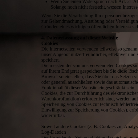
Wenn Sie einen Widerspruch nach Art. 21 
Solange noch nicht feststeht, wessen Intere
Wenn Sie die Verarbeitung Ihrer personenbezogen
zur Geltendmachung, Ausübung oder Verteidigung 
Gründen eines wichtigen öffentlichen Interesses 
4. Datenerfassung auf dieser Website
Cookies
Die Internetseiten verwenden teilweise so genan
unser Angebot nutzerfreundlicher, effektiver und
speichert.
Die meisten der von uns verwendeten Cookies si
auf Ihrem Endgerät gespeichert bis Sie diese lö
Browser so einstellen, dass Sie über das Setzen 
oder generell ausschließen sowie das automatisc
Funktionalität dieser Website eingeschränkt sein.
Cookies, die zur Durchführung des elektronische
Warenkorbfunktion) erforderlich sind, werden auf
Speicherung von Cookies zur technisch fehlerfreie
Einwilligung zur Speicherung von Cookies), erfolg
widerrufbar.
Soweit andere Cookies (z. B. Cookies zur Analyse
Log-Dateien
Der Provider der Seiten erhebt und speichert aut