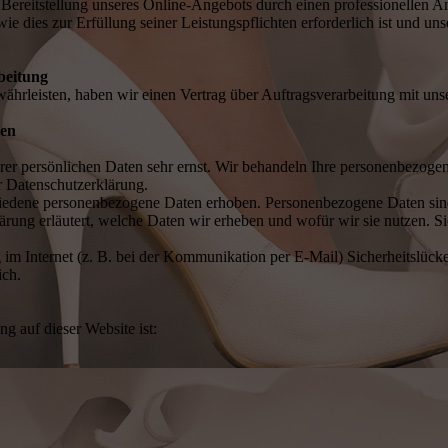
en Bereitstellung unseres Online-Angebots durch einen professionellen A
wie dies zur Erfüllung seiner Leistungspflichten erforderlich ist und 
beitung
hrleisten, haben wir einen Vertrag über Auftragsverarbeitung mit uns
nen
rer persönlichen Daten sehr ernst. Wir behandeln Ihre personenbezoge
r Datenschutzerklärung.
edene personenbezogene Daten erhoben. Personenbezogene Daten sind D
rung erläutert, welche Daten wir erheben und wofür wir sie nutzen. S
 im Internet (z. B. bei der Kommunikation per E-Mail) Sicherheitslück
ich.
ng auf dieser Website ist: