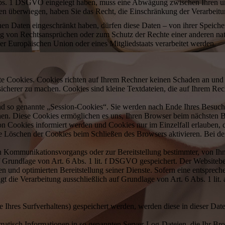
Abs. 1 DSGVO eingelegt haben, muss eine Abwägung zwischen Ihren u
ssen überwiegen, haben Sie das Recht, die Einschränkung der Verarbei
en Daten eingeschränkt haben, dürfen diese Daten – von ihrer Speiche
von Rechtsansprüchen oder zum Schutz der Rechte einer anderen natür
der Europäischen Union oder eines Mitgliedstaats verarbeitet werden.
nte Cookies. Cookies richten auf Ihrem Rechner keinen Schaden an und 
 sicherer zu machen. Cookies sind kleine Textdateien, die auf Ihrem R
nd so genannte „Session-Cookies“. Sie werden nach Ende Ihres Besuch
schen. Diese Cookies ermöglichen es uns, Ihren Browser beim nächsten
von Cookies informiert werden und Cookies nur im Einzelfall erlauben
he Löschen der Cookies beim Schließen des Browsers aktivieren. Bei d
n Kommunikationsvorgangs oder zur Bereitstellung bestimmter, von Ih
 Grundlage von Art. 6 Abs. 1 lit. f DSGVO gespeichert. Der Websitebetr
n und optimierten Bereitstellung seiner Dienste. Sofern eine entsprech
t die Verarbeitung ausschließlich auf Grundlage von Art. 6 Abs. 1 lit.
 Ihres Surfverhaltens) gespeichert werden, werden diese in dieser Dat
omatisch Informationen in so genannten Server-Log-Dateien, die Ihr Bro