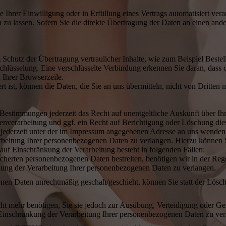
 Ihrer Einwilligung oder in Erfüllung eines Vertrags automatisiert verar
u lassen. Sofern Sie die direkte Übertragung der Daten an einen ander
 Schutz der Übertragung vertraulicher Inhalte, wie zum Beispiel Bestel
hlüsselung. Eine verschlüsselte Verbindung erkennen Sie daran, dass d
 Ihrer Browserzeile.
 ist, können die Daten, die Sie an uns übermitteln, nicht von Dritten 
Bestimmungen jederzeit das Recht auf unentgeltliche Auskunft über I
verarbeitung und ggf. ein Recht auf Berichtigung oder Löschung die
ederzeit unter der im Impressum angegebenen Adresse an uns wenden.
rbeitung Ihrer personenbezogenen Daten zu verlangen. Hierzu können S
f Einschränkung der Verarbeitung besteht in folgenden Fällen:
icherten personenbezogenen Daten bestreiten, benötigen wir in der Rege
kung der Verarbeitung Ihrer personenbezogenen Daten zu verlangen.
nen Daten unrechtmäßig geschah/geschieht, können Sie statt der Lösc
ht mehr benötigen, Sie sie jedoch zur Ausübung, Verteidigung oder 
 Einschränkung der Verarbeitung Ihrer personenbezogenen Daten zu ver