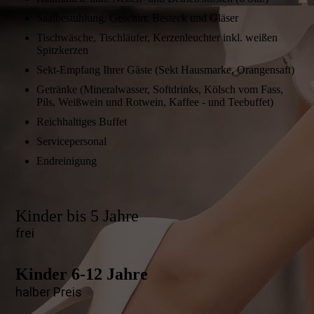
Saalbestuhlung, Geschirr, Besteck und Gläser
Tischwäsche, Tisch­läufer, Kerzen­leuchter inkl. weißen
Spitz­kerzen
Sekt-Empfang Ihrer Gäste (Sekt Haus­marke, Orangen­saft)
Getränke (Mineral­wasser, Soft­drinks, Kölsch vom Fass,
Pils, Weiß­wein und Rotwein, Kaffee - und Teebuffet)
Reichhaltiges Buffet
Service­personal
Endreinigung
Kinder bis 5 Jahre
frei
Kinder 6-12 Jahre
halber Preis