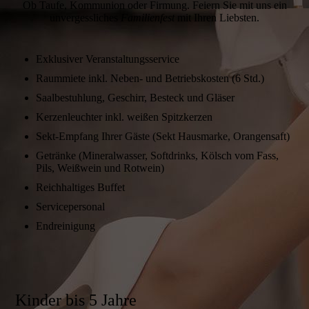
Ob Taufe, Kommunion oder Firmung. Feiern Sie mit uns ein
unvergessliches
Familienfest
mit Ihren Liebsten.
Exklusiver Veranstaltungs­service
Raummiete inkl. Neben- und Betriebs­kosten (6 Std.)
Saalbestuhlung, Geschirr, Besteck und Gläser
Kerzen­leuchter inkl. weißen Spitz­kerzen
Sekt-Empfang Ihrer Gäste (Sekt Haus­marke, Orangen­saft)
Getränke (Mineral­wasser, Soft­drinks, Kölsch vom Fass,
Pils, Weiß­wein und Rotwein)
Reichhaltiges Buffet
Service­personal
Endreinigung
Kinder bis 5 Jahre