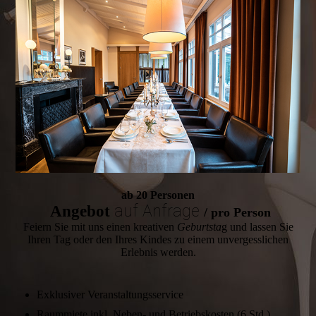
ab 20 Personen
auf Anfrage
Angebot
/ pro Person
Feiern Sie mit uns einen kreativen
Geburtsta
g und lassen Sie
Ihren Tag oder den Ihres Kindes zu einem unvergesslichen
Erlebnis werden.
Exklusiver Veranstaltungs­service
Raummiete inkl. Neben- und Betriebs­kosten (6 Std.)