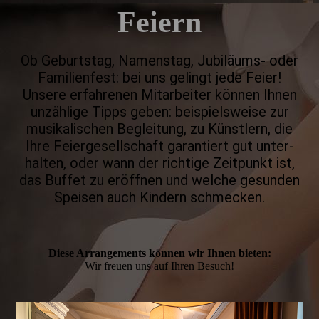
Feiern
Ob Geburts­tag, Namens­tag, Jubi­läums- oder
Familien­fest: bei uns gelingt jede Feier!
Unsere erfah­re­nen Mitarbeiter können Ihnen
unzäh­lige Tipps geben: beispiels­weise zur
musika­lischen Beglei­tung, zu Künst­lern, die
Ihre Feier­gesell­schaft garan­tiert gut unter­
halten, oder wann der richtige Zeit­punkt ist,
das Buffet zu eröff­nen und welche gesun­den
Speisen auch Kindern schmecken.
Diese Arrangements können wir Ihnen bieten:
Wir freuen uns auf Ihren Besuch!