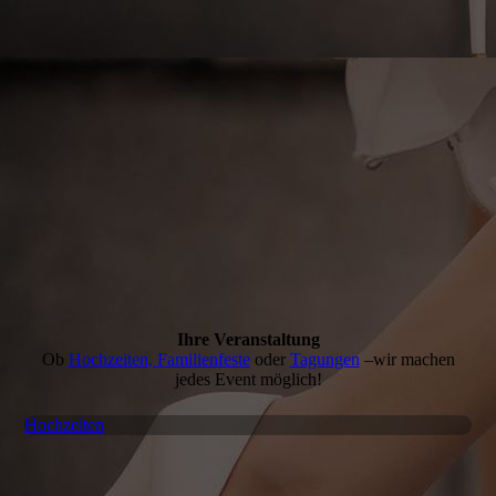
Ihre Veranstaltung
Ob
Hochzeiten, Familienfeste
oder
Tagun­gen
–
wir machen
jedes Event möglich!
Hochzeiten