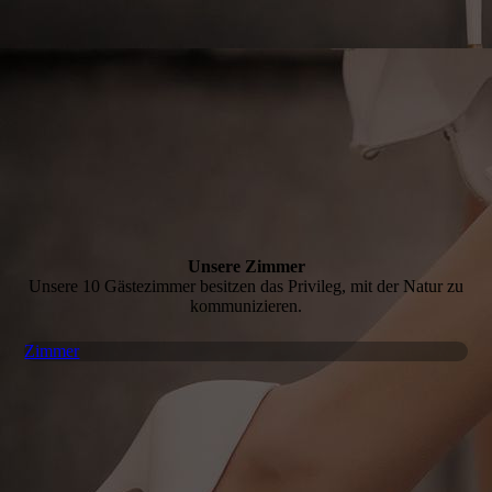
Unsere Zimmer
Unsere 10 Gäste­zimmer besitzen das Privi­leg, mit der Natur zu
kommuni­zieren.
Zimmer