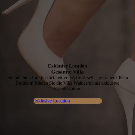
Exklusive Location
G
esamte Villa
Sie möchten Ihre Festlichkeit von A bis Z selbst gestal­ten? Kein
Pro­blem! Mieten Sie die Villa Waldes­ruh als exklu­sive
Eventlocation.
Exklusive Location