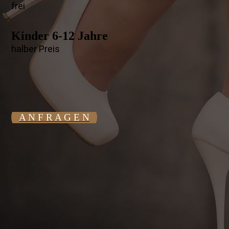
frei
Kinder 6-12 Jahre
halber Preis
A N F R A G E N